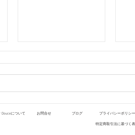
ワークショップ
8月4日&5日 リーガロイヤルホテ
ル大阪 エコールドロイヤル様の
レッ
文化祭でワークショップをさせて
いただくことになりました。 文
化祭では エコールドロイヤル様
の文化講座を受講の方々、講師の
方々の多数の作品が並ぶそうで
or Douceについて
お問合せ
ブログ
プライバシーポリシ
す。 夏休み暑さもピークの頃で
すが、是非、多くの方のお運びお
特定商取引法に基づく
待ちしています。 Decordouce は