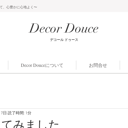
て、心豊かに心地よく〜
Decor Douce
​デコール ドゥース
Decor Douceについて
お問合せ
月7日
読了時間: 1分
ってみました