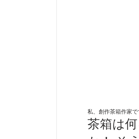
私、創作茶箱作家で
茶箱は何