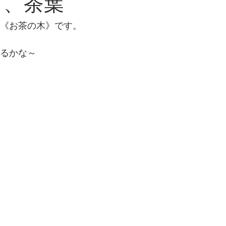
う、茶葉
 《お茶の木》です。
れるかな～