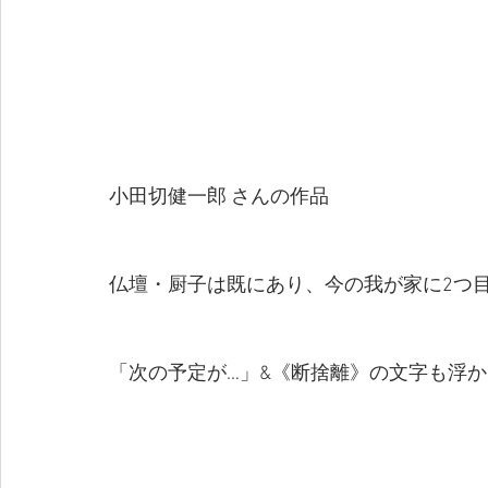
小田切健一郎 さんの作品
仏壇・厨子は既にあり、今の我が家に2つ
「次の予定が…」&《断捨離》の文字も浮