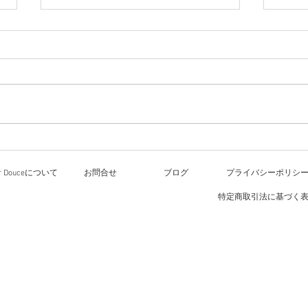
ワー
8月
ル大
文化
今日のレッスン
いた
化祭
の文
方々
or Douceについて
お問合せ
ブログ
プライバシーポリシ
す。
すが
特定商取引法に基づく
待ちし
2種
して
ード