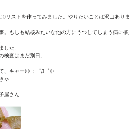
ODOリストを作ってみました。やりたいことは沢山あり
事。もしも結核みたいな他の方にうつしてしまう病に罹
、
ました。
の検査はまだ別日。
キャー((((；゜Д゜)))
きゃ
子屋さん