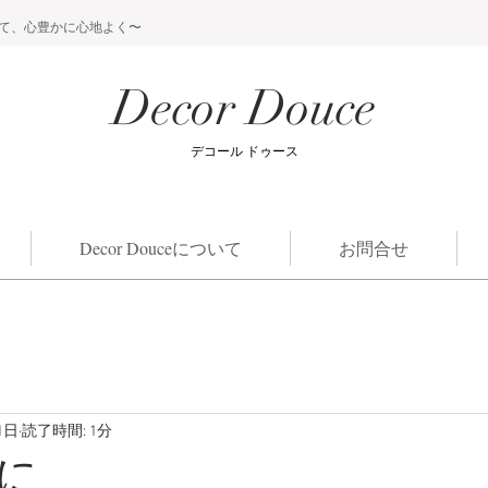
て、心豊かに心地よく〜
Decor Douce
​デコール ドゥース
Decor Douceについて
お問合せ
1日
読了時間: 1分
に