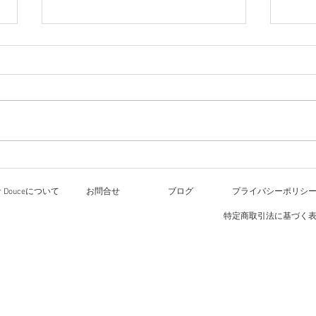
ワー
8月
ル大
文化
今日のレッスン
いた
化祭
の文
方々
or Douceについて
お問合せ
ブログ
プライバシーポリシ
す。
すが
特定商取引法に基づく
待ちし
2種
して
ード