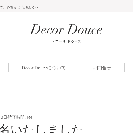
て、心豊かに心地よく〜
Decor Douce
​デコール ドゥース
Decor Douceについて
お問合せ
10日
読了時間: 1分
名いたしました