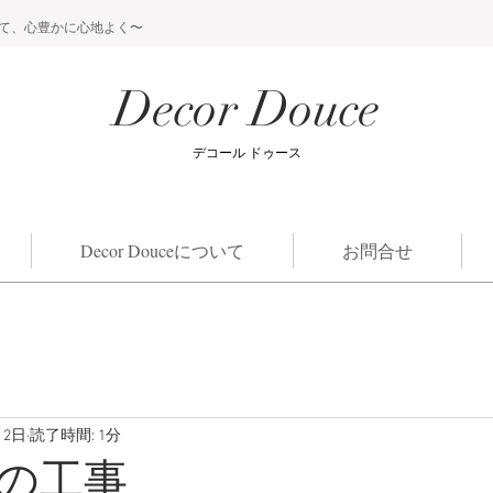
て、心豊かに心地よく〜
Decor Douce
​デコール ドゥース
Decor Douceについて
お問合せ
月2日
読了時間: 1分
の工事