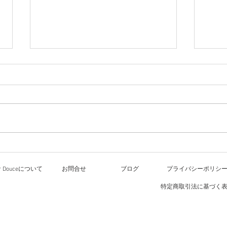
ワー
8月
ル大
文化
今日のレッスン
いた
化祭
の文
方々
or Douceについて
お問合せ
ブログ
プライバシーポリシ
す。
すが
特定商取引法に基づく
待ちし
2種
して