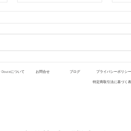
ワー
8月
ル大
文化
今日のレッスン
いた
化祭
の文
方々
or Douceについて
お問合せ
ブログ
プライバシーポリシ
す。
すが
特定商取引法に基づく
待ちし
2種
して
ード