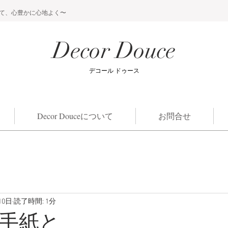
て、心豊かに心地よく〜
Decor Douce
​デコール ドゥース
Decor Douceについて
お問合せ
10日
読了時間: 1分
手紙と